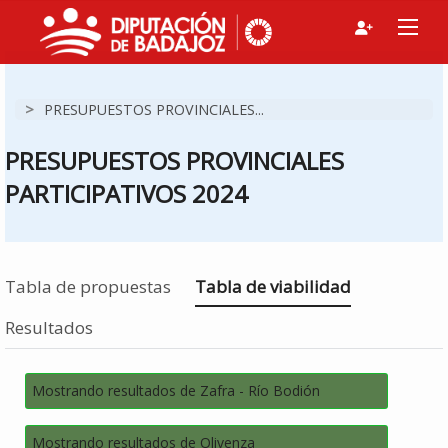
>
PRESUPUESTOS PROVINCIALES...
PRESUPUESTOS PROVINCIALES
PARTICIPATIVOS 2024
Estás en
Tabla de propuestas
Tabla de viabilidad
Resultados
Mostrando resultados de Zafra - Río Bodión
Mostrando resultados de Olivenza