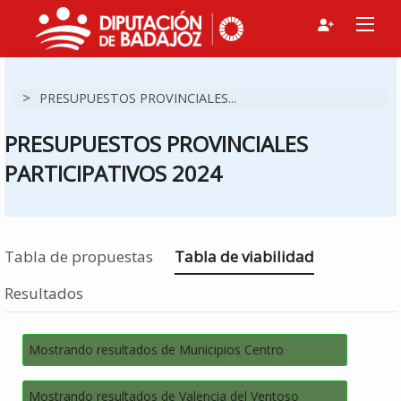
>
PRESUPUESTOS PROVINCIALES...
PRESUPUESTOS PROVINCIALES
PARTICIPATIVOS 2024
Estás en
Tabla de propuestas
Tabla de viabilidad
Resultados
Mostrando resultados de Municipios Centro
Mostrando resultados de Valencia del Ventoso