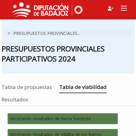
>
PRESUPUESTOS PROVINCIALES...
PRESUPUESTOS PROVINCIALES
PARTICIPATIVOS 2024
Estás en
Tabla de propuestas
Tabla de viabilidad
Resultados
Mostrando resultados de Sierra Suroeste
Mostrando resultados de Villalba de los Barros