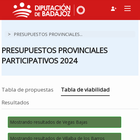
>
PRESUPUESTOS PROVINCIALES...
PRESUPUESTOS PROVINCIALES
PARTICIPATIVOS 2024
Estás en
Tabla de propuestas
Tabla de viabilidad
Resultados
Mostrando resultados de Vegas Bajas
Mostrando resultados de Villalba de los Barros