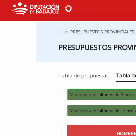
>
PRESUPUESTOS PROVINCIALES..
PRESUPUESTOS PROVIN
Estás en
Tabla de propuestas
Tabla de
Mostrando resultados de Municip
Mostrando resultados de Talavera
NOMBRE