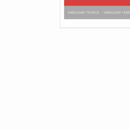
VIABILIDAD TECNICA
VIABILIDAD TEM