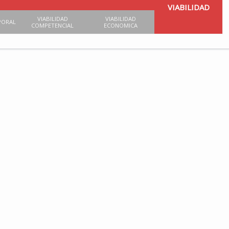
VIABILIDAD
VIABILIDAD
VIABILIDAD
PORAL
COMPETENCIAL
ECONOMICA