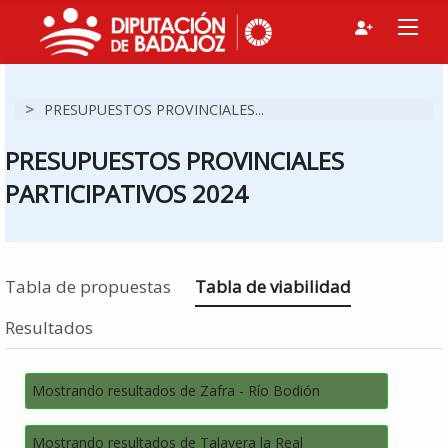
>
PRESUPUESTOS PROVINCIALES...
PRESUPUESTOS PROVINCIALES
PARTICIPATIVOS 2024
Estás en
Tabla de propuestas
Tabla de viabilidad
Resultados
Mostrando resultados de Zafra - Río Bodión
Mostrando resultados de Talavera la Real