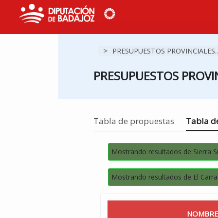
>
PRESUPUESTOS PROVINCIALES..
PRESUPUESTOS PROVIN
Estás en
Tabla de propuestas
Tabla de
Mostrando resultados de Sierra 
Mostrando resultados de El Carra
NOMBRE