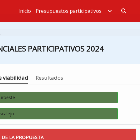
Inicio
Presupuestos participativos
Estás en
.
CIALES PARTICIPATIVOS 2024
 viabilidad
Resultados
Suroeste
scalejo
 DE LA PROPUESTA