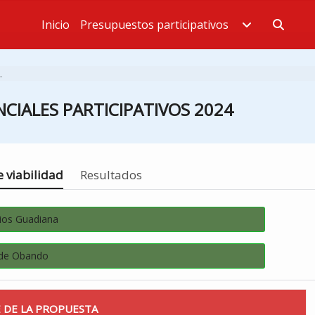
Inicio
Presupuestos participativos
Estás en
.
CIALES PARTICIPATIVOS 2024
 viabilidad
Resultados
ios Guadiana
 de Obando
 DE LA PROPUESTA