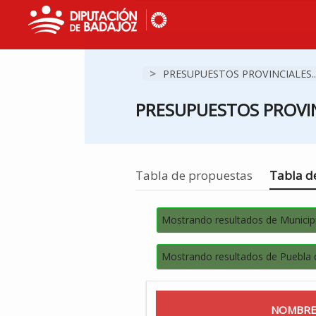
>
PRESUPUESTOS PROVINCIALES..
PRESUPUESTOS PROVIN
Estás en
Tabla de propuestas
Tabla de
Mostrando resultados de Municip
Mostrando resultados de Puebla
NOMBRE