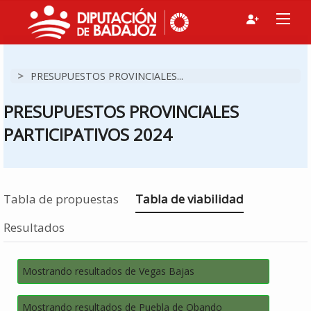
>
PRESUPUESTOS PROVINCIALES...
PRESUPUESTOS PROVINCIALES
PARTICIPATIVOS 2024
Estás en
Tabla de propuestas
Tabla de viabilidad
Resultados
Mostrando resultados de Vegas Bajas
Mostrando resultados de Puebla de Obando