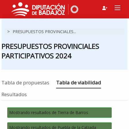
>
PRESUPUESTOS PROVINCIALES...
PRESUPUESTOS PROVINCIALES
PARTICIPATIVOS 2024
Estás en
Tabla de propuestas
Tabla de viabilidad
Resultados
Mostrando resultados de Tierra de Barros
Mostrando resultados de Puebla de la Calzada