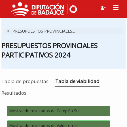
>
PRESUPUESTOS PROVINCIALES...
PRESUPUESTOS PROVINCIALES
PARTICIPATIVOS 2024
Estás en
Tabla de propuestas
Tabla de viabilidad
Resultados
Mostrando resultados de Campiña Sur
Mostrando resultados de Valdetorres