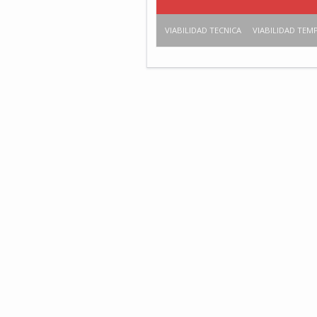
VIABILIDAD TECNICA
VIABILIDAD TEM