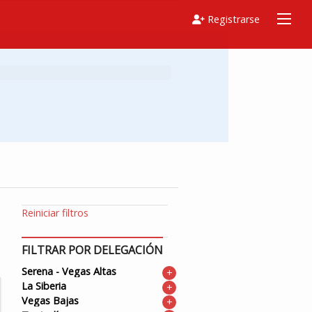
Registrarse
Reiniciar filtros
FILTRAR POR DELEGACIÓN