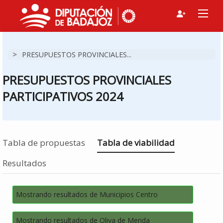
>
PRESUPUESTOS PROVINCIALES...
PRESUPUESTOS PROVINCIALES
PARTICIPATIVOS 2024
Estás en
Tabla de propuestas
Tabla de viabilidad
Resultados
Mostrando resultados de Municipios Centro
Mostrando resultados de Oliva de Merida