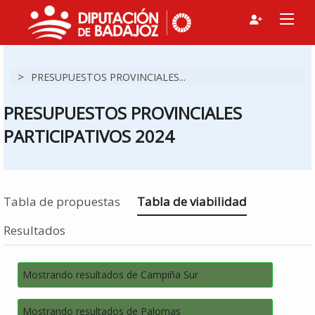
>
PRESUPUESTOS PROVINCIALES...
PRESUPUESTOS PROVINCIALES
PARTICIPATIVOS 2024
Estás en
Tabla de propuestas
Tabla de viabilidad
Resultados
Mostrando resultados de Campiña Sur
Mostrando resultados de Palomas