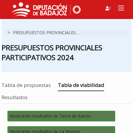
>
PRESUPUESTOS PROVINCIALES...
PRESUPUESTOS PROVINCIALES
PARTICIPATIVOS 2024
Estás en
Tabla de propuestas
Tabla de viabilidad
Resultados
Mostrando resultados de Tierra de Barros
Mostrando resultados de La Morera