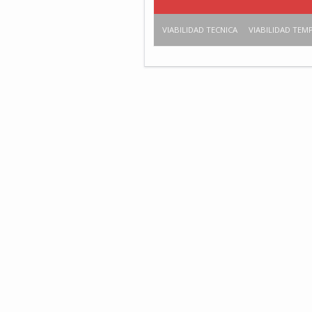
VIABILIDAD TECNICA
VIABILIDAD TEM