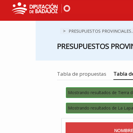
>
PRESUPUESTOS PROVINCIALES..
PRESUPUESTOS PROVIN
Estás en
Tabla de propuestas
Tabla de
Mostrando resultados de Tierra 
Mostrando resultados de La Lap
NOMBRE