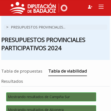
>
PRESUPUESTOS PROVINCIALES...
PRESUPUESTOS PROVINCIALES
PARTICIPATIVOS 2024
Estás en
Tabla de propuestas
Tabla de viabilidad
Resultados
Mostrando resultados de Campiña Sur
Mostrando resultados de Alconera