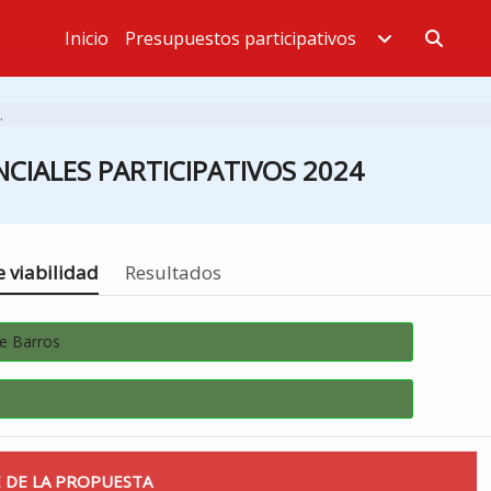
Inicio
Presupuestos participativos
Estás en
.
CIALES PARTICIPATIVOS 2024
 viabilidad
Resultados
de Barros
 DE LA PROPUESTA