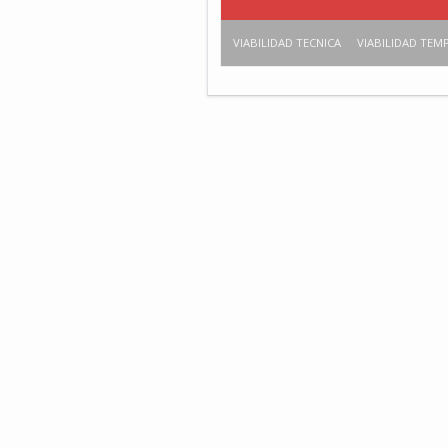
VIABILIDAD TECNICA
VIABILIDAD TEM