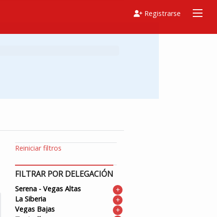
Registrarse
Reiniciar filtros
FILTRAR POR DELEGACIÓN