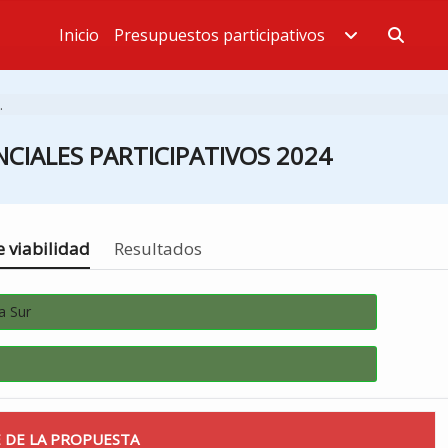
Inicio
Presupuestos participativos
Estás en
.
CIALES PARTICIPATIVOS 2024
 viabilidad
Resultados
a Sur
 DE LA PROPUESTA