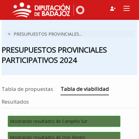
>
PRESUPUESTOS PROVINCIALES...
PRESUPUESTOS PROVINCIALES
PARTICIPATIVOS 2024
Estás en
Tabla de propuestas
Tabla de viabilidad
Resultados
Mostrando resultados de Campiña Sur
Mostrando resultados de Don Benito