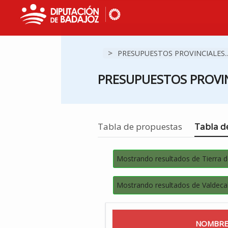
>
PRESUPUESTOS PROVINCIALES..
PRESUPUESTOS PROVIN
Estás en
Tabla de propuestas
Tabla de
Mostrando resultados de Tierra 
Mostrando resultados de Valdeca
NOMBRE