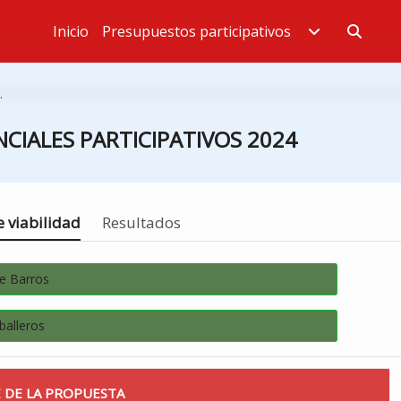
Inicio
Presupuestos participativos
Estás en
.
CIALES PARTICIPATIVOS 2024
 viabilidad
Resultados
de Barros
balleros
 DE LA PROPUESTA