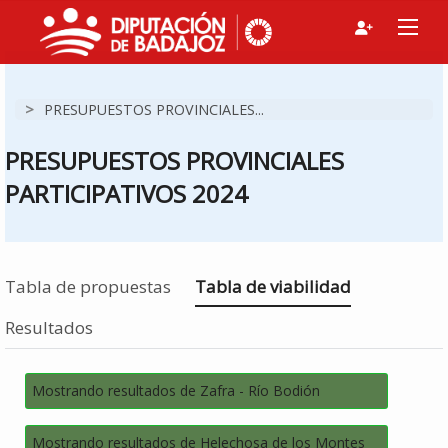
>
PRESUPUESTOS PROVINCIALES...
PRESUPUESTOS PROVINCIALES
PARTICIPATIVOS 2024
Estás en
Tabla de propuestas
Tabla de viabilidad
Resultados
Mostrando resultados de Zafra - Río Bodión
Mostrando resultados de Helechosa de los Montes