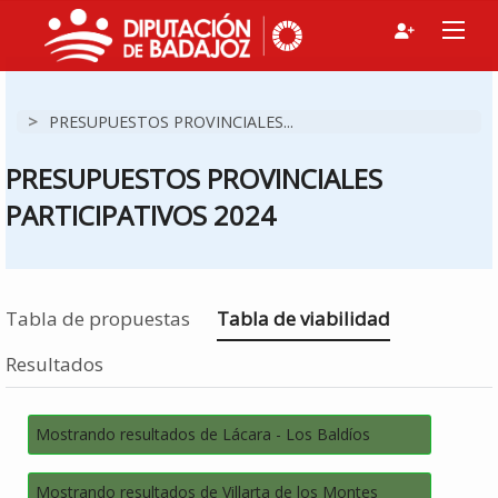
>
PRESUPUESTOS PROVINCIALES...
PRESUPUESTOS PROVINCIALES
PARTICIPATIVOS 2024
Estás en
Tabla de propuestas
Tabla de viabilidad
Resultados
Mostrando resultados de Lácara - Los Baldíos
Mostrando resultados de Villarta de los Montes