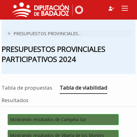
>
PRESUPUESTOS PROVINCIALES...
PRESUPUESTOS PROVINCIALES
PARTICIPATIVOS 2024
Estás en
Tabla de propuestas
Tabla de viabilidad
Resultados
Mostrando resultados de Campiña Sur
Mostrando resultados de Villarta de los Montes