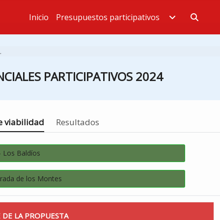
Inicio
Presupuestos participativos
Estás en
.
CIALES PARTICIPATIVOS 2024
 viabilidad
Resultados
- Los Baldíos
rada de los Montes
 DE LA PROPUESTA