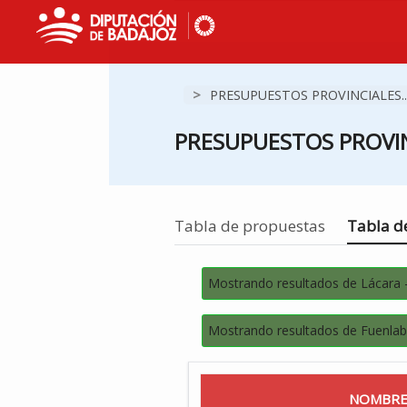
>
PRESUPUESTOS PROVINCIALES..
PRESUPUESTOS PROVIN
Estás en
Tabla de propuestas
Tabla de
Mostrando resultados de Lácara 
Mostrando resultados de Fuenlab
NOMBRE