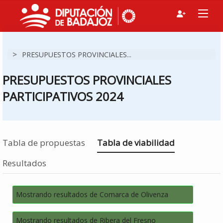
>
PRESUPUESTOS PROVINCIALES...
PRESUPUESTOS PROVINCIALES
PARTICIPATIVOS 2024
Estás en
Tabla de propuestas
Tabla de viabilidad
Resultados
Mostrando resultados de Comarca de Olivenza
Mostrando resultados de Ribera del Fresno