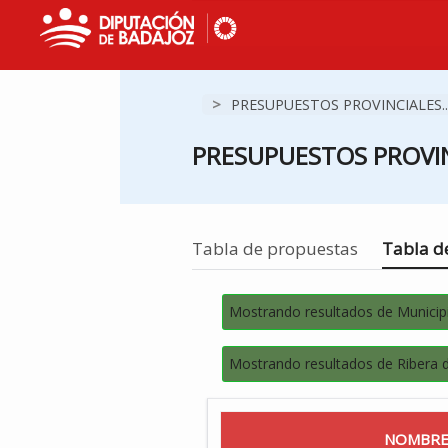
>
PRESUPUESTOS PROVINCIALES..
PRESUPUESTOS PROVIN
Estás en
Tabla de propuestas
Tabla de
Mostrando resultados de Municip
Mostrando resultados de Ribera 
NOMBRE