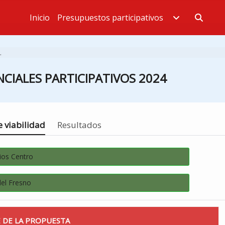
Inicio
Presupuestos participativos
Estás en
.
CIALES PARTICIPATIVOS 2024
 viabilidad
Resultados
ios Centro
del Fresno
 DE LA PROPUESTA