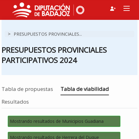
>
PRESUPUESTOS PROVINCIALES...
PRESUPUESTOS PROVINCIALES
PARTICIPATIVOS 2024
Estás en
Tabla de propuestas
Tabla de viabilidad
Resultados
Mostrando resultados de Municipios Guadiana
Mostrando resultados de Herrera del Duque