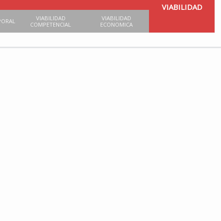
VIABILIDAD
VIABILIDAD
VIABILIDAD
PORAL
COMPETENCIAL
ECONOMICA