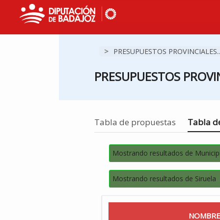
>
PRESUPUESTOS PROVINCIALES..
PRESUPUESTOS PROVIN
Estás en
Tabla de propuestas
Tabla de
Mostrando resultados de Municip
Mostrando resultados de Siruela
NOMBRE