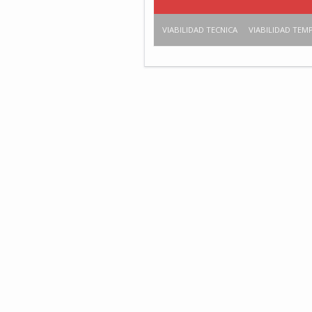
VIABILIDAD TECNICA
VIABILIDAD TEM