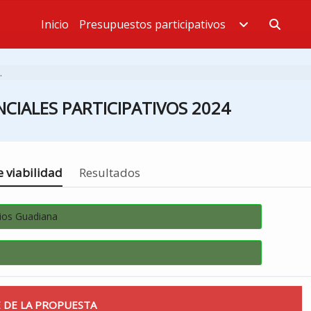
Inicio
Presupuestos participativos
Estás en
.
CIALES PARTICIPATIVOS 2024
 viabilidad
Resultados
ios Guadiana
 DE LA PROPUESTA