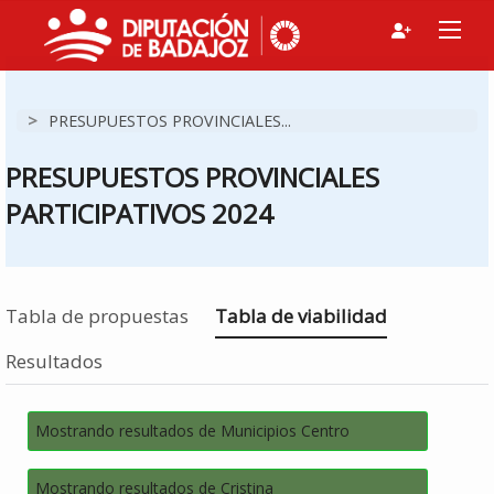
>
PRESUPUESTOS PROVINCIALES...
PRESUPUESTOS PROVINCIALES
PARTICIPATIVOS 2024
Estás en
Tabla de propuestas
Tabla de viabilidad
Resultados
Mostrando resultados de Municipios Centro
Mostrando resultados de Cristina