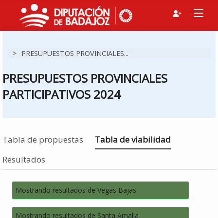
>
PRESUPUESTOS PROVINCIALES...
PRESUPUESTOS PROVINCIALES
PARTICIPATIVOS 2024
Estás en
Tabla de propuestas
Tabla de viabilidad
Resultados
Mostrando resultados de Vegas Bajas
Mostrando resultados de Santa Amalia