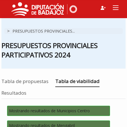
>
PRESUPUESTOS PROVINCIALES...
PRESUPUESTOS PROVINCIALES
PARTICIPATIVOS 2024
Estás en
Tabla de propuestas
Tabla de viabilidad
Resultados
Mostrando resultados de Municipios Centro
Mostrando resultados de Mengabril