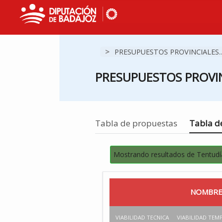
>
PRESUPUESTOS PROVINCIALES..
PRESUPUESTOS PROVIN
Estás en
Tabla de propuestas
Tabla de
Mostrando resultados de Tentudí
NOMBRE
VIABILIDAD TECNICA
VIABILIDAD TEM