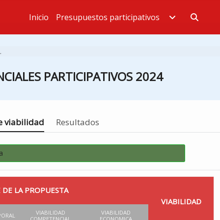
Inicio
Presupuestos participativos
Estás en
.
CIALES PARTICIPATIVOS 2024
 viabilidad
Resultados
a
 DE LA PROPUESTA
VIABILIDAD
VIABILIDAD
VIABILIDAD
PORAL
COMPETENCIAL
ECONOMICA