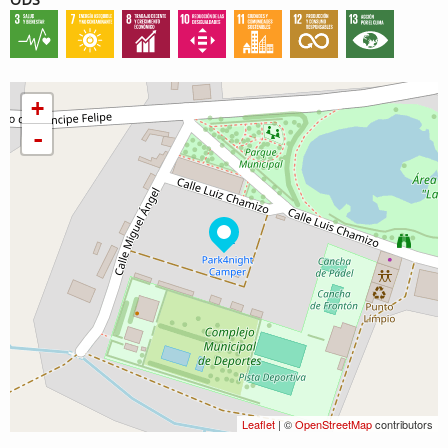
+
-
Leaflet
| ©
OpenStreetMap
contributors