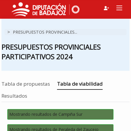
>
PRESUPUESTOS PROVINCIALES...
PRESUPUESTOS PROVINCIALES
PARTICIPATIVOS 2024
Estás en
Tabla de propuestas
Tabla de viabilidad
Resultados
Mostrando resultados de Campiña Sur
Mostrando resultados de Peraleda del Zaucejo