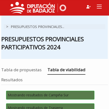
>
PRESUPUESTOS PROVINCIALES...
PRESUPUESTOS PROVINCIALES
PARTICIPATIVOS 2024
Estás en
Tabla de propuestas
Tabla de viabilidad
Resultados
Mostrando resultados de Campiña Sur
Mostrando resultados de Trasierra