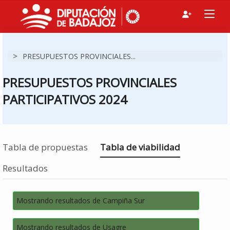
>
PRESUPUESTOS PROVINCIALES...
PRESUPUESTOS PROVINCIALES
PARTICIPATIVOS 2024
Estás en
Tabla de propuestas
Tabla de viabilidad
Resultados
Mostrando resultados de Campiña Sur
Mostrando resultados de Usagre