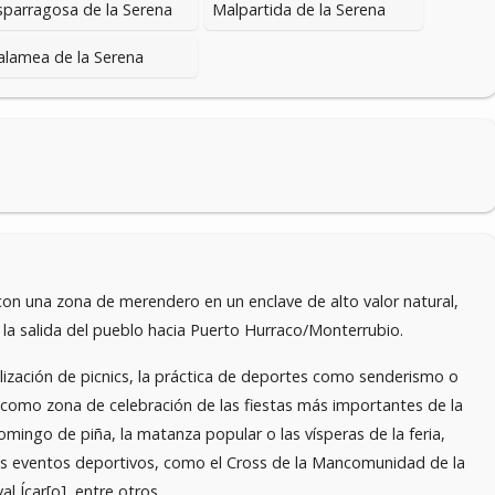
sparragosa de la Serena
Malpartida de la Serena
alamea de la Serena
on una zona de merendero en un enclave de alto valor natural,
n la salida del pueblo hacia Puerto Hurraco/Monterrubio.
lización de picnics, la práctica de deportes como senderismo o
y como zona de celebración de las fiestas más importantes de la
domingo de piña, la matanza popular o las vísperas de la feria,
os eventos deportivos, como el Cross de la Mancomunidad de la
al Ícar[o], entre otros.