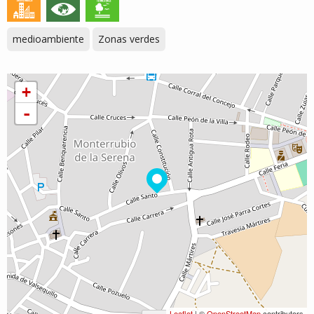
medioambiente
Zonas verdes
+
-
Leaflet
| ©
OpenStreetMap
contributors