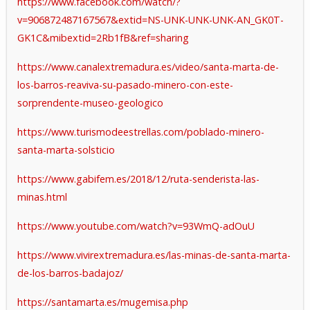
https://www.facebook.com/watch/?
v=906872487167567&extid=NS-UNK-UNK-UNK-AN_GK0T-
GK1C&mibextid=2Rb1fB&ref=sharing
https://www.canalextremadura.es/video/santa-marta-de-
los-barros-reaviva-su-pasado-minero-con-este-
sorprendente-museo-geologico
https://www.turismodeestrellas.com/poblado-minero-
santa-marta-solsticio
https://www.gabifem.es/2018/12/ruta-senderista-las-
minas.html
https://www.youtube.com/watch?v=93WmQ-adOuU
https://www.vivirextremadura.es/las-minas-de-santa-marta-
de-los-barros-badajoz/
https://santamarta.es/mugemisa.php