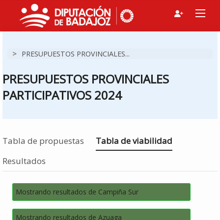
>
PRESUPUESTOS PROVINCIALES...
PRESUPUESTOS PROVINCIALES
PARTICIPATIVOS 2024
Estás en
Tabla de propuestas
Tabla de viabilidad
Resultados
Mostrando resultados de Campiña Sur
Mostrando resultados de Azuaga