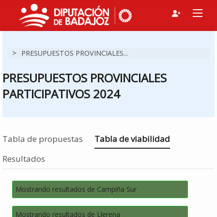
>
PRESUPUESTOS PROVINCIALES...
PRESUPUESTOS PROVINCIALES
PARTICIPATIVOS 2024
Estás en
Tabla de propuestas
Tabla de viabilidad
Resultados
Mostrando resultados de Campiña Sur
Mostrando resultados de Llerena