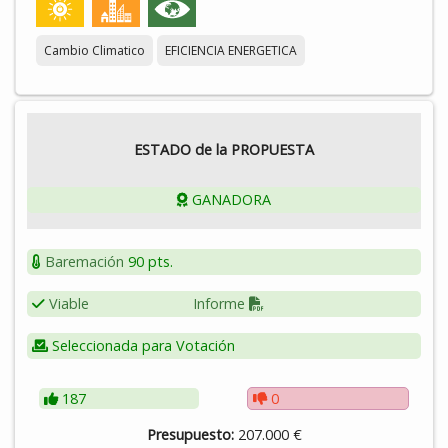
económicos públicos que sirvan de experiencias piloto para
el resto de entidades locales de la provincia de Badajoz.
Cambio Climatico
EFICIENCIA ENERGETICA
ESTADO de la PROPUESTA
GANADORA
Baremación
90 pts.
Viable
Informe
Seleccionada para Votación
187
0
Presupuesto:
207.000 €