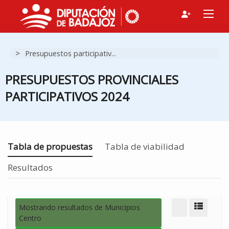
F
>
Presupuestos participativ...
G
N
PRESUPUESTOS PROVINCIALES
I
PARTICIPATIVOS 2024
Estás en
Tabla de propuestas
Tabla de viabilidad
Resultados
Mostrando resultados de Municipios
Modo d
Centro