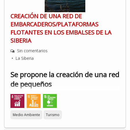
CREACIÓN DE UNA RED DE
EMBARCADEROS/PLATAFORMAS
FLOTANTES EN LOS EMBALSES DE LA
SIBERIA
Sin comentarios
•
La Siberia
Se propone la creación de una red
de pequeños
embarcaderos/plataformas
flotantes en puntos de interés de
los embalses de La Siberia (Cijara,
Medio Ambiente
Turismo
García de Sola, La Serena y