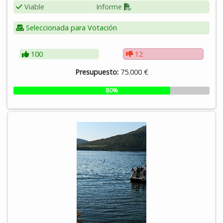
Viable
Informe
dispusiera de lector de códigos QR.
Seleccionada para Votación
100
12
Presupuesto:
75.000 €
80%