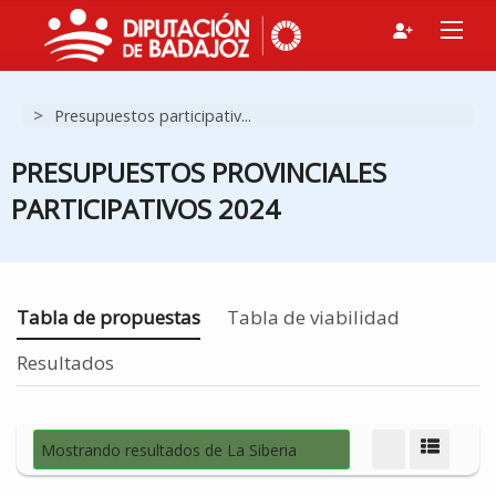
>
Presupuestos participativ...
PRESUPUESTOS PROVINCIALES
PARTICIPATIVOS 2024
Estás en
Tabla de propuestas
Tabla de viabilidad
Resultados
Mostrando resultados de La Siberia
Modo d