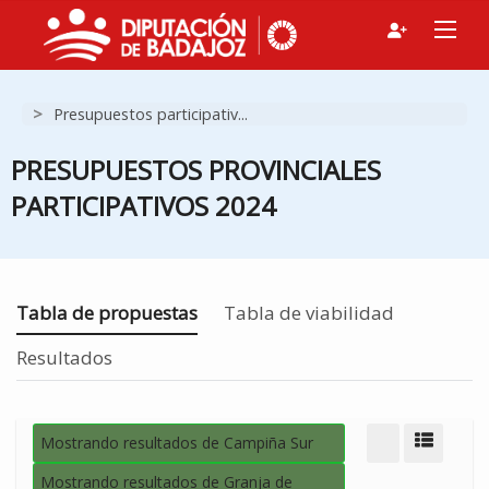
>
Presupuestos participativ...
PRESUPUESTOS PROVINCIALES
PARTICIPATIVOS 2024
Estás en
Tabla de propuestas
Tabla de viabilidad
Resultados
Mostrando resultados de Campiña Sur
Modo d
Mostrando resultados de Granja de