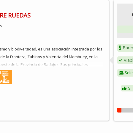
RE RUEDAS
os
Bare
ismo y biodiversidad, es una asociación integrada por los
 de la Frontera, Zahínos y Valencia del Mombuey, en la
Viab
este de la Provincia de Badajoz. Sus principales
tar el turismo sostenible, poner en valor el patrimonio
Sele
etnográfico, y potenciar la colaboración transfronteriza
canía con Portugal.
5
s mencionados cuentan con dehesas de propiedad
n las 20.000 hectáreas de superficie, por tanto,
eas descritas anteriormente son de especial interés para
udadanía.