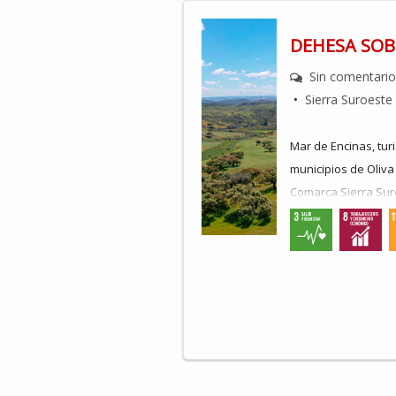
DEHESA SOB
Sin comentari
•
Sierra Suroeste
Mar de Encinas, tur
municipios de Oliva
Comarca Sierra Suro
objetivos son fomen
cultural, natural y 
aprovechando la cer
Los tres municipio
comunal que alcanza
acciones en las lín
el conjunto de la ci