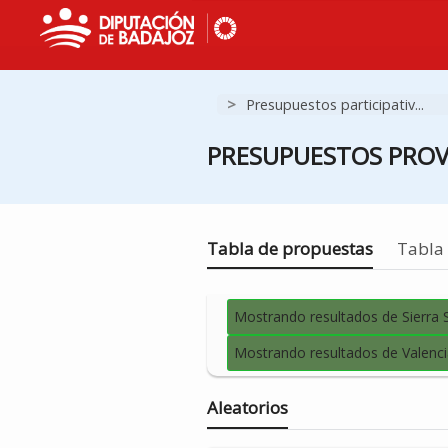
>
Presupuestos participativ...
PRESUPUESTOS PROVI
Estás en
Tabla de propuestas
Tabla 
Mostrando resultados de Sierra 
Mostrando resultados de Valen
Aleatorios