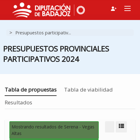
F
>
Presupuestos participativ...
G
N
PRESUPUESTOS PROVINCIALES
In
PARTICIPATIVOS 2024
Estás en
Tabla de propuestas
Tabla de viabilidad
Resultados
Mostrando resultados de Serena - Vegas
Modo d
Altas