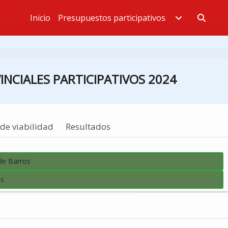
Inicio
Presupuestos participativos
Estás en
NCIALES PARTICIPATIVOS 2024
de viabilidad
Resultados
de Barros
es