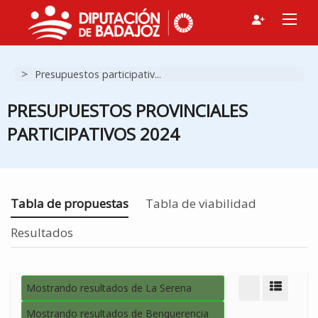
>
Presupuestos participativ...
PRESUPUESTOS PROVINCIALES
PARTICIPATIVOS 2024
Estás en
Tabla de propuestas
Tabla de viabilidad
Resultados
Mostrando resultados de La Serena
Modo d
Mostrando resultados de Benquerencia