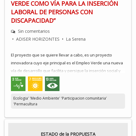
VERDE COMO VÍA PARA LA INSERCIÓN
LABORAL DE PERSONAS CON
DISCAPACIDAD”
Sin comentarios
•
ADISER HORIZONTES
•
La Serena
El proyecto que se quiere llevar a cabo, es un proyecto
innovadora cuyo eje principal es el Empleo Verde una nueva
vía de desarrollo que facilita y persigue la inserción social y
laboral del colectivo de personas con discapacidad de
nuestra comarca. Este programa tendría 12 meses de
duración y se llevaría a cabo en el Finca La Huerta la Bomba
Ecologia' 'Medio Ambiente' 'Participacion comunitaria'
(finca que va a ser acondicionada y rehabilitada a través de
'Permacultura
los Presupuestos Participativos de Diputación en la
convocatoria 2022).
Este programa persigue que los/as alumnos/as reciban una
ESTADO de la PROPUESTA