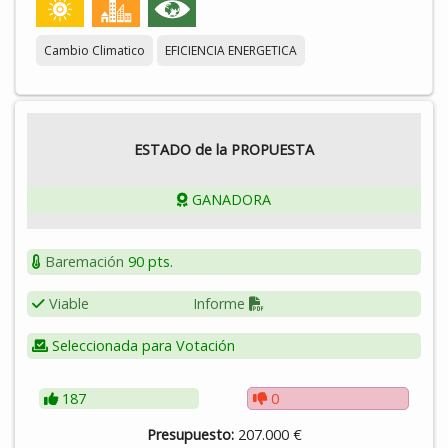
económicos públicos que sirvan de experiencias piloto para
el resto de entidades locales de la provincia de Badajoz.
Cambio Climatico
EFICIENCIA ENERGETICA
ESTADO de la PROPUESTA
GANADORA
Baremación
90 pts.
Viable
Informe
Seleccionada para Votación
187
0
Presupuesto:
207.000 €