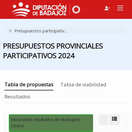
F
>
Presupuestos participativ...
G
N
PRESUPUESTOS PROVINCIALES
I
PARTICIPATIVOS 2024
Estás en
Tabla de propuestas
Tabla de viabilidad
Resultados
Mostrando resultados de Municipios
Modo d
Centro